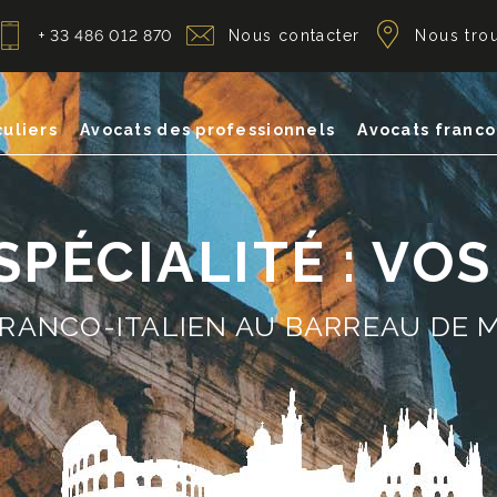
+ 33 486 012 870
Nous contacter
Nous tro
culiers
Avocats des professionnels
Avocats franco
PÉCIALITÉ : VO
RANCO-ITALIEN AU BARREAU DE 