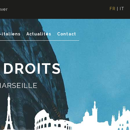
FR
|
IT
uver
-italiens
Actualités
Contact
S DROITS
MARSEILLE