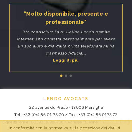
"Molto disponibile, presente e
professionale"
"Ho conosciuto l’Avv. Céline Lendo tramite
internet, l’ho contatta personalmente per avere
un suo aiuto e gia’ dalla prima telefonata mi ha
trasmesso fiducia,...
Leggi di più
LENDO AVOCATS
22 avenue du Prado - 13006 Marsiglia
Tél : +33 (0)4 86 01 28 70 / Fax : +33 (0)4 86 0128 73
Piazzale Luigi
Ligne italienne : 00393518988738 /
Adresse italienne :
In conformità con la normativa sulla protezione dei dati, ti
Cadorna, 4-
20123 Milano