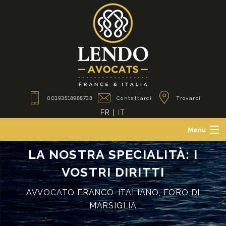
00393518988738
Contattarci
Trovarci
FR
|
IT
Menu
Lo studio
LA NOSTRA SPECIALITÀ: I
Avvocati dei privati
VOSTRI DIRITTI
Avvocati dei professionisti
Avvocati franco-italiani
AVVOCATO FRANCO-ITALIANO, FORO DI
Attualita'
MARSIGLIA
Contatti