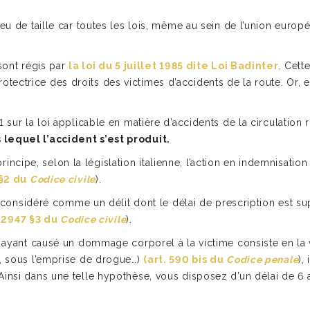
jeu de taille car toutes les lois, même au sein de l’union eur
 sont régis par
la loi du 5 juillet 1985 dite Loi Badinter
. Cett
ctrice des droits des victimes d’accidents de la route. Or, en 
 sur la loi applicable en matière d’accidents de la circulation r
 lequel l’accident s’est produit.
ar principe, selon la législation italienne, l’action en indemnisa
 §2 du
Codice civile
).
st considéré comme un délit dont le délai de prescription est su
. 2947 §3 du
Codice civile
).
t ayant causé un dommage corporel à la victime consiste en la vi
e, sous l’emprise de drogue…)
(art. 590 bis du
Codice penale
),
 Ainsi dans une telle hypothèse, vous disposez d’un délai de 6