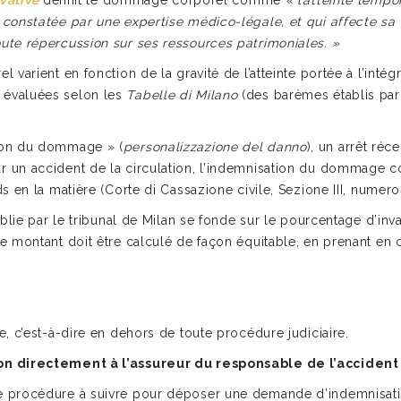
ivative
définit le dommage corporel comme
« l’atteinte tempo
constatée par une expertise médico-légale, et qui affecte sa
te répercussion sur ses ressources patrimoniales. »
varient en fonction de la gravité de l’atteinte portée à l’intég
 évaluées selon les
Tabelle di Milano
(des barèmes établis par 
ion du dommage » (
personalizzazione del danno
), un arrêt réc
un accident de la circulation, l’indemnisation du dommage co
 en la matière (Corte di Cassazione civile, Sezione III, numero
lie par le tribunal de Milan se fonde sur le pourcentage d’invali
e montant doit être calculé de façon équitable, en prenant en
, c’est-à-dire en dehors de toute procédure judiciaire.
n directement à l’assureur du responsable de l’accident
 procédure à suivre pour déposer une demande d’indemnisati