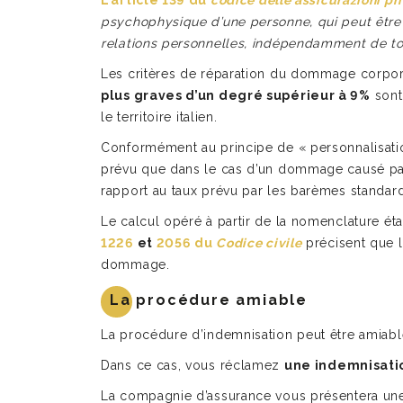
L’article 139 du
codice delle assicurazioni pr
psychophysique d’une personne, qui peut être 
relations personnelles, indépendamment de tou
Les critères de réparation du dommage corporel 
plus graves d’un degré supérieur à 9%
sont
le territoire italien.
Conformément au principe de « personnalisat
prévu que dans le cas d’un dommage causé par 
rapport au taux prévu par les barèmes standards
Le calcul opéré à partir de la nomenclature étab
1226
et
2056 du
Codice civile
précisent que l
dommage.
La procédure amiable
La procédure d’indemnisation peut être amiable
Dans ce cas, vous réclamez
une indemnisatio
La compagnie d’assurance vous présentera une