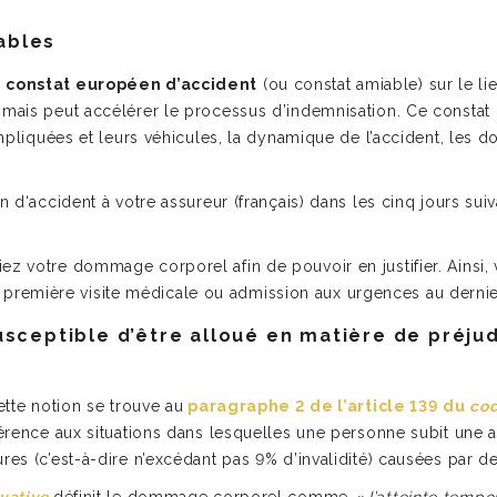
ables
n
constat européen d’accident
(ou constat amiable) sur le li
 mais peut accélérer le processus d’indemnisation. Ce constat 
 impliquées et leurs véhicules, la dynamique de l’accident, le
on d‘accident à votre assureur (français) dans les cinq jours su
z votre dommage corporel afin de pouvoir en justifier. Ainsi, ve
remière visite médicale ou admission aux urgences au dernier
sceptible d’être alloué en matière de préjud
ette notion se trouve au
paragraphe 2 de l’article 139 du
cod
éférence aux situations dans lesquelles une personne subit une 
res (c’est-à-dire n’excédant pas 9% d’invalidité) causées par de