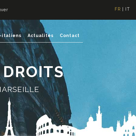
FR
|
IT
uver
-italiens
Actualités
Contact
S DROITS
MARSEILLE