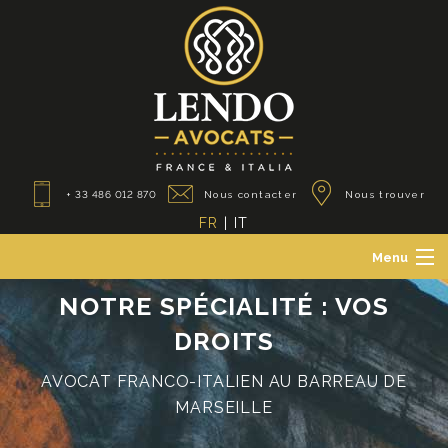
+ 33 486 012 870
Nous contacter
Nous trouver
FR
|
IT
Menu
Le Cabinet
NOTRE SPÉCIALITÉ : VOS
Avocats des particuliers
DROITS
Avocats des professionnels
Avocats franco-italiens
AVOCAT FRANCO-ITALIEN AU BARREAU DE
Actualités
MARSEILLE
Contact