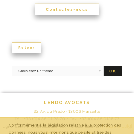
Contactez-nous
Retour
LENDO AVOCATS
22 Av. du Prado - 13006 Marseille
Tél : +33 (0)4 86 01 28 70 / Fax : +33 (0)4 86 0128 73
Conformément à la législation relative à la protection des
Piazzale Luigi
Ligne italienne : 00393518988738 /
Adresse italienne :
données, nous vous informons que ce site utilise des
Cadorna, 4-
20123 Milano