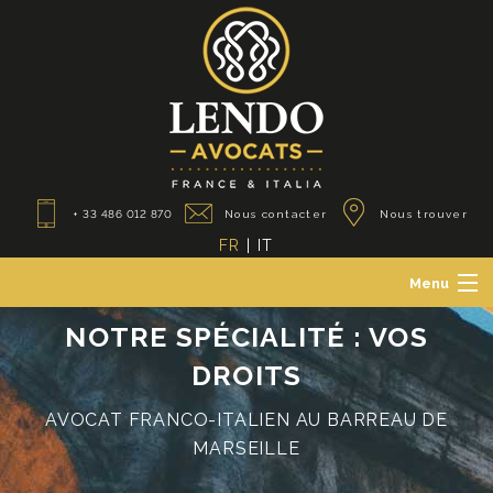
+ 33 486 012 870
Nous contacter
Nous trouver
FR
|
IT
Menu
Le Cabinet
NOTRE SPÉCIALITÉ : VOS
Avocats des particuliers
DROITS
Avocats des professionnels
Avocats franco-italiens
AVOCAT FRANCO-ITALIEN AU BARREAU DE
Actualités
MARSEILLE
Contact