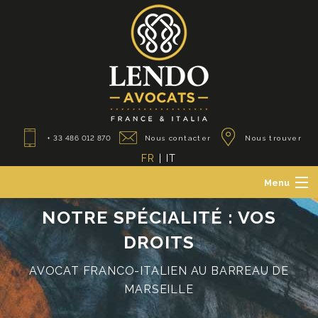
+ 33 486 012 870
Nous contacter
Nous trouver
FR
|
IT
Menu
Le Cabinet
NOTRE SPÉCIALITÉ : VOS
Avocats des particuliers
DROITS
Avocats des professionnels
Avocats franco-italiens
AVOCAT FRANCO-ITALIEN AU BARREAU DE
Actualités
MARSEILLE
Contact