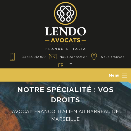
+ 33 486 012 870
Nous contacter
Nous trouver
FR
|
IT
Menu
Le Cabinet
NOTRE SPÉCIALITÉ : VOS
Avocats des particuliers
DROITS
Avocats des professionnels
Avocats franco-italiens
AVOCAT FRANCO-ITALIEN AU BARREAU DE
Actualités
MARSEILLE
Contact