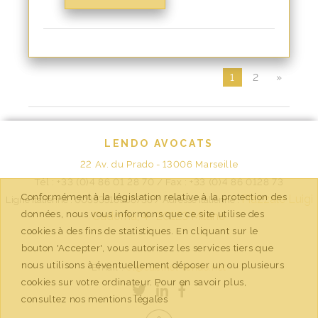
1
2
»
LENDO AVOCATS
22 Av. du Prado - 13006 Marseille
Tél : +33 (0)4 86 01 28 70 / Fax : +33 (0)4 86 0128 73
Conformément à la législation relative à la protection des
Piazzale Luigi
Ligne italienne : 00393518988738 /
Adresse italienne :
données, nous vous informons que ce site utilise des
Cadorna, 4-
20123 Milano
cookies à des fins de statistiques. En cliquant sur le
bouton 'Accepter', vous autorisez les services tiers que
nous utilisons à éventuellement déposer un ou plusieurs
Email :
cl@cabinet-lendo.net
cookies sur votre ordinateur. Pour en savoir plus,
consultez nos mentions légales